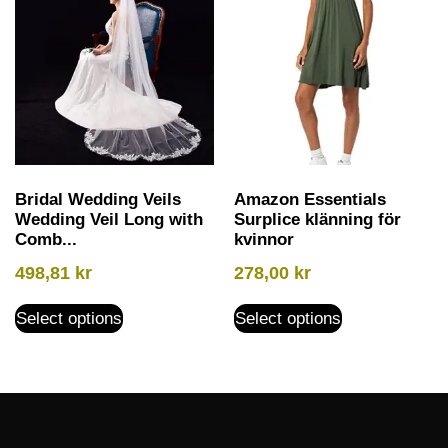
Bridal Wedding Veils
Amazon Essentials
Wedding Veil Long with
Surplice klänning för
Comb...
kvinnor
498,81
kr
278,00
kr
Select options
Select options