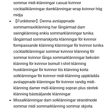
sommar midi-klänningar casual kvinnor
cocktailklänningar damklänningar wrap kvinnor hög
midja
【Funktioner】Denna avslappnade
sommarmaxiklänning har långärmad dam
swingklänning enkla sommarklänningar tunika
långärmad sommarskjorta klänningar för kvinnor
formpassande klänning klänningar för kvinnor tunika
cocktailklänningar sommar kvinnor klänning för
sommar kvinnor långa sommarklänningar bekväm
klänning för kvinnor bomull t-shirt klänning
husklänningar för kvinnor lös klänning korta
solklänningar för kvinnor midi-klänning uppklädda
avslappnade klänningar för kvinnor randig midi-
klänning damer midi-klänning sopran plus storlek
klänning bästsäljande klänningar
Missalklänningar dam solklänningar strandmode
sommar midi sommarklänning sommar skjorta