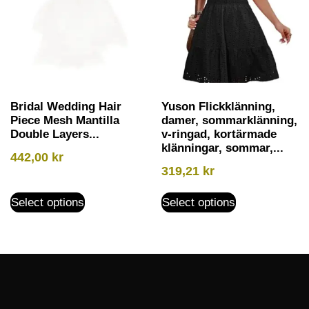
Bridal Wedding Hair
Yuson Flickklänning,
Piece Mesh Mantilla
damer, sommarklänning,
Double Layers...
v-ringad, kortärmade
klänningar, sommar,...
442,00
kr
319,21
kr
Select options
Select options