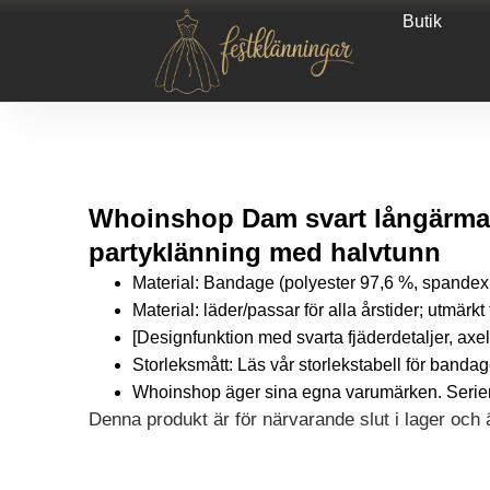
Butik
Whoinshop Dam svart långärmad
partyklänning med halvtunn
Material: Bandage (polyester 97,6 %, spandex 2
Material: läder/passar för alla årstider; utmärkt 
[Designfunktion med svarta fjäderdetaljer, a
Storleksmått: Läs vår storlekstabell för banda
Whoinshop äger sina egna varumärken. Seri
Denna produkt är för närvarande slut i lager och är
Alternative: