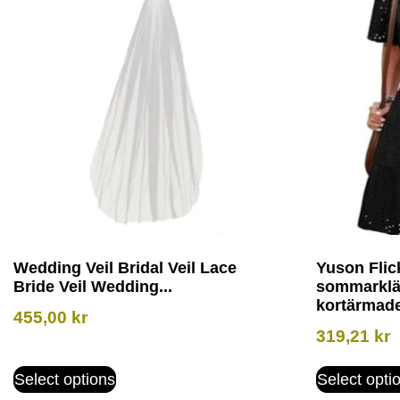
Wedding Veil Bridal Veil Lace
Yuson Flic
Bride Veil Wedding...
sommarklän
kortärmade
455,00
kr
319,21
kr
Select options
Select opti