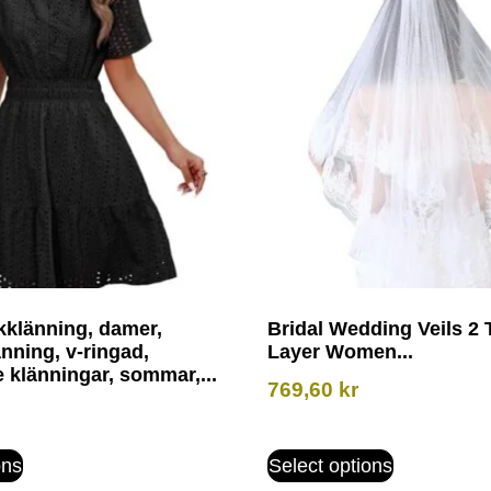
kklänning, damer,
Bridal Wedding Veils 2 
ning, v-ringad,
Layer Women...
 klänningar, sommar,...
769,60
kr
ons
Select options