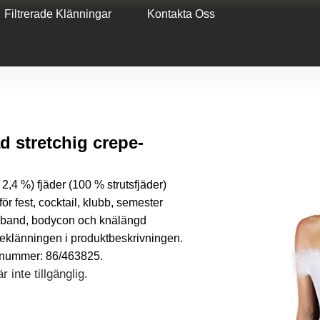
Filtrerade Klänningar
Kontakta Oss
 stretchig crepe-
,4 %) fjäder (100 % strutsfjäder)
för fest, cocktail, klubb, semester
xelband, bodycon och knälängd
geklänningen i produktbeskrivningen.
enummer: 86/463825.
 inte tillgänglig.