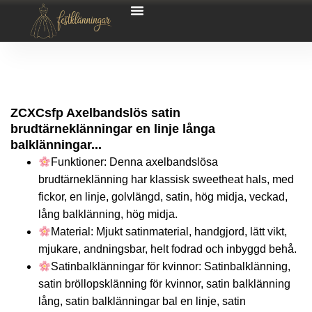
ZCXCsfp Axelbandslös satin
brudtärneklänningar en linje långa
balklänningar...
Funktioner: Denna axelbandslösa
brudtärneklänning har klassisk sweetheat hals, med
fickor, en linje, golvlängd, satin, hög midja, veckad,
lång balklänning, hög midja.
Material: Mjukt satinmaterial, handgjord, lätt vikt,
mjukare, andningsbar, helt fodrad och inbyggd behå.
Satinbalklänningar för kvinnor: Satinbalklänning,
satin bröllopsklänning för kvinnor, satin balklänning
lång, satin balklänningar bal en linje, satin