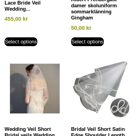
Lace Bride Veil
damer skoluniform
Wedding...
sommarklänning
Gingham
455,00
kr
50,00
kr
Select options
Select options
Wedding Veil Short
Bridal Veil Short Satin
Bridal veils Wedding
Edge Shoulder Length