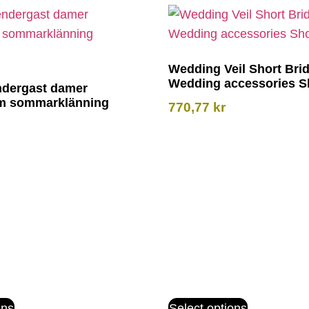
Wedding Veil Short Brid
Wedding accessories Sh
ndergast damer
rm sommarklänning
770,77
kr
ons
Select options