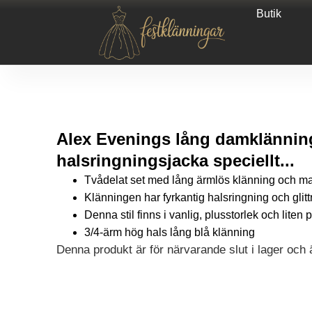
Butik
Alex Evenings lång damklänni
halsringningsjacka speciellt...
Tvådelat set med lång ärmlös klänning och ma
Klänningen har fyrkantig halsringning och glittr
Denna stil finns i vanlig, plusstorlek och lit
3/4-ärm hög hals lång blå klänning
Denna produkt är för närvarande slut i lager och är
Alternative: