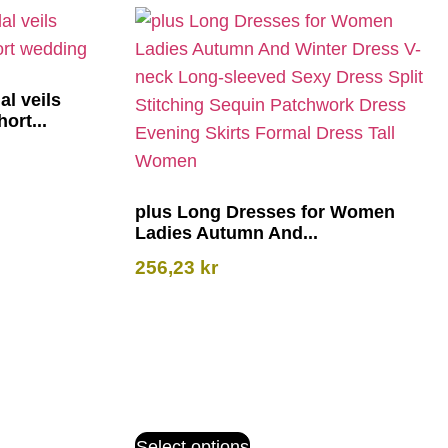
al veils
ort...
plus Long Dresses for Women
Ladies Autumn And...
256,23
kr
Select options