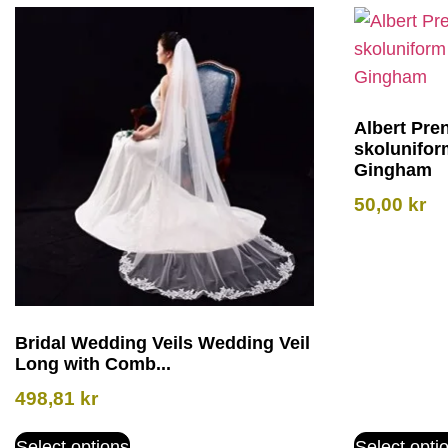
Albert Pre
skolunifo
Gingham
50,00
kr
Bridal Wedding Veils Wedding Veil
Long with Comb...
498,81
kr
Select options
Select opti