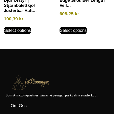
Djur Utstyr |
Edge Shoulder Length
Stjärnbalettkjol
Veil...
Justerbar Hatt...
608,25
kr
100,39
kr
Select options
Select options
Som Amazon-partner tjänar vi pengar på kvalificerade köp.
Om Oss