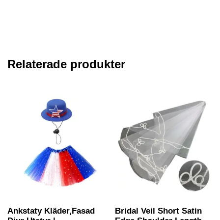
Relaterade produkter
Ankstaty Kläder,Fasad
Bridal Veil Short Satin