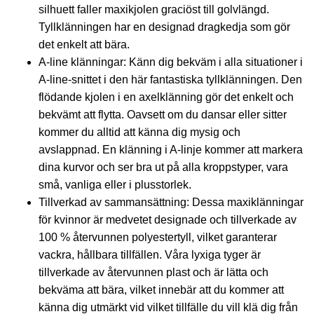
silhuett faller maxikjolen graciöst till golvlängd.
Tyllklänningen har en designad dragkedja som gör
det enkelt att bära.
A-line klänningar: Känn dig bekväm i alla situationer i
A-line-snittet i den här fantastiska tyllklänningen. Den
flödande kjolen i en axelklänning gör det enkelt och
bekvämt att flytta. Oavsett om du dansar eller sitter
kommer du alltid att känna dig mysig och
avslappnad. En klänning i A-linje kommer att markera
dina kurvor och ser bra ut på alla kroppstyper, vara
små, vanliga eller i plusstorlek.
Tillverkad av sammansättning: Dessa maxiklänningar
för kvinnor är medvetet designade och tillverkade av
100 % återvunnen polyestertyll, vilket garanterar
vackra, hållbara tillfällen. Våra lyxiga tyger är
tillverkade av återvunnen plast och är lätta och
bekväma att bära, vilket innebär att du kommer att
känna dig utmärkt vid vilket tillfälle du vill klä dig från