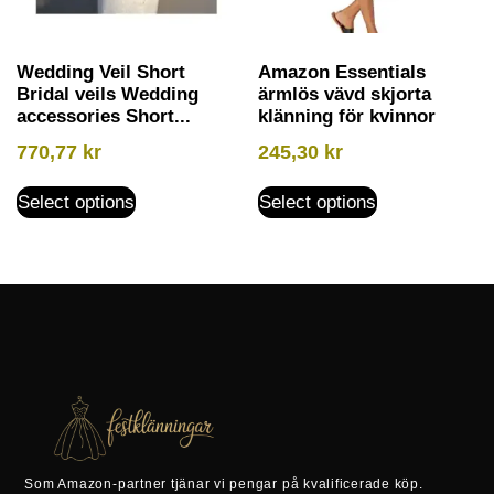
Wedding Veil Short
Amazon Essentials
Bridal veils Wedding
ärmlös vävd skjorta
accessories Short...
klänning för kvinnor
770,77
kr
245,30
kr
Select options
Select options
Som Amazon-partner tjänar vi pengar på kvalificerade köp.