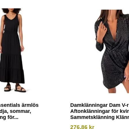
sentials ärmlös
Damklänningar Dam V-r
idja, sommar,
Aftonklänningar för kvi
g för...
Sammetsklänning Klänni
276,86
kr