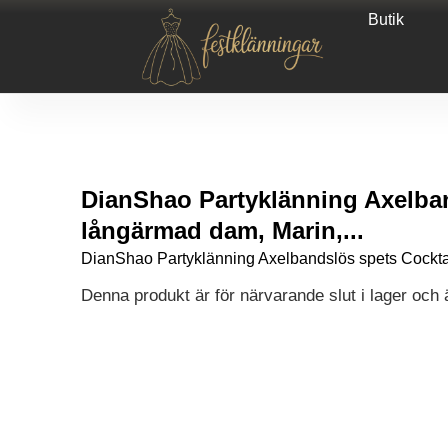
Butik
DianShao Partyklänning Axelban
långärmad dam, Marin,...
DianShao Partyklänning Axelbandslös spets Cockta
Denna produkt är för närvarande slut i lager och är
Alternative: