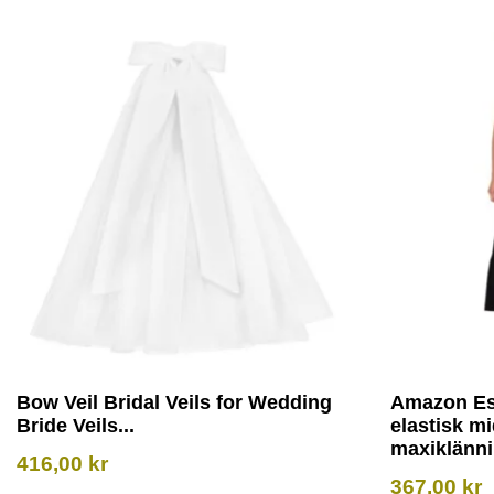
Bow Veil Bridal Veils for Wedding
Amazon Es
Bride Veils...
elastisk m
maxiklännin
416,00
kr
367,00
kr