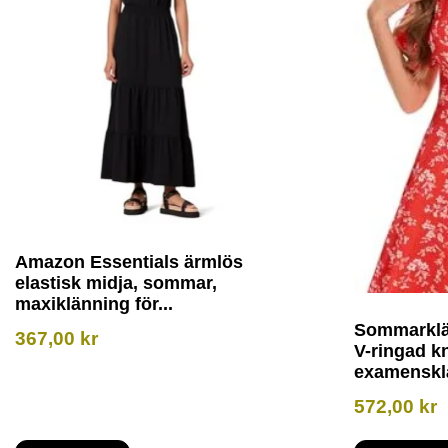
Amazon Essentials ärmlös
elastisk midja, sommar,
maxiklänning för...
Sommarklä
367,00
kr
V-ringad k
examenskl
572,00
kr