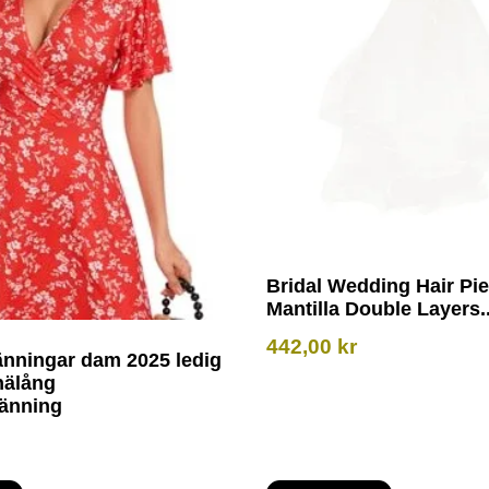
Bridal Wedding Hair Pi
Mantilla Double Layers..
442,00
kr
nningar dam 2025 ledig
nälång
änning