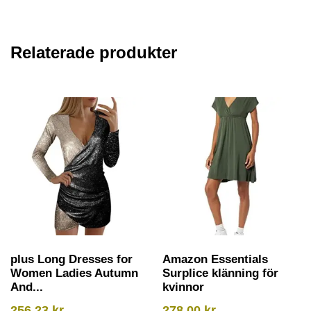
Relaterade produkter
plus Long Dresses for
Amazon Essentials
Women Ladies Autumn
Surplice klänning för
And...
kvinnor
256,23
kr
278,00
kr