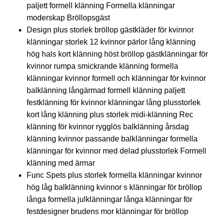
paljett formell klänning Formella klänningar
moderskap Bröllopsgäst
Design plus storlek bröllop gästkläder för kvinnor
klänningar storlek 12 kvinnor pärlor lång klänning
hög hals kort klänning höst bröllop gästklänningar för
kvinnor rumpa smickrande klänning formella
klänningar kvinnor formell och klänningar för kvinnor
balklänning långärmad formell klänning paljett
festklänning för kvinnor klänningar lång plusstorlek
kort lång klänning plus storlek midi-klänning Rec
klänning för kvinnor rygglös balklänning årsdag
klänning kvinnor passande balklänningar formella
klänningar för kvinnor med delad plusstorlek Formell
klänning med ärmar
Func Spets plus storlek formella klänningar kvinnor
hög låg balklänning kvinnor s klänningar för bröllop
långa formella julklänningar långa klänningar för
festdesigner brudens mor klänningar för bröllop