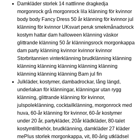
Damkläder storlek 14 nattlinne dragkedja
morgonrock grå morgonrock lila klänning för kvinnor
body body Fancy Dress 50 år klänning för kvinnor jul
klänning för kvinnor UKsvart peruk smekmånadsrock
kostym hattar dam halloween klänning väskor
glittrande klänning 50 år klänningsrock morgonkappa
dam party klänning kvinnor kvinnor kvinnor
Storbritannien vinterklänning brudklänning klänning
klänning klänning klänning klänning klänning
klänning klänning klänning Barn jul fin
Julkläder, kostymer, dambadrockar, lång längd,
underlakan för klänningar, klänningar utan rygg
klänning, glittrande klänning för kvinnor,
julspoleklänning, cocktailklänning, morgonrock med
huva, 60-år klänning för kvinnor, 60-år kostymer
under 20 år, partykläder, 20år klädkläder, 80-talet
kostymtillbehör, brudklänning, damkläder 27 kläder
mePlus storlek morgonkappa, vit, 80-årig utklädsel