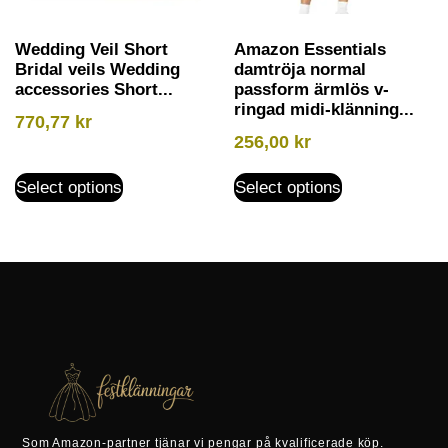
Wedding Veil Short
Amazon Essentials
Bridal veils Wedding
damtröja normal
accessories Short...
passform ärmlös v-
ringad midi-klänning...
770,77
kr
256,00
kr
Select options
Select options
Som Amazon-partner tjänar vi pengar på kvalificerade köp.