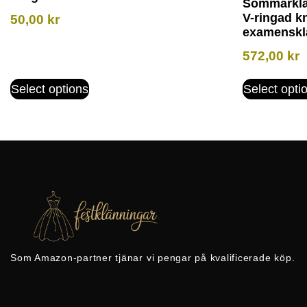
Sommarklä
V-ringad k
50,00
kr
examenskl
572,00
kr
Select options
Select opti
Som Amazon-partner tjänar vi pengar på kvalificerade köp.