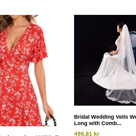
Bridal Wedding Veils W
Long with Comb...
498,81
kr