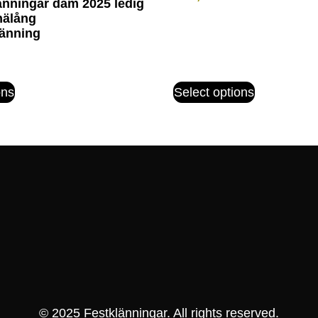
nningar dam 2025 ledig
nälång
änning
ons
Select options
© 2025 Festklänningar. All rights reserved.