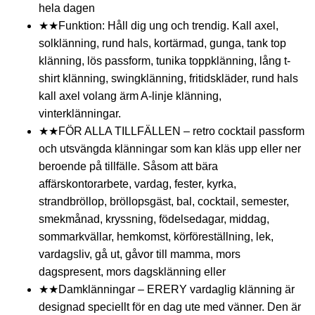
hela dagen
★★Funktion: Håll dig ung och trendig. Kall axel,
solklänning, rund hals, kortärmad, gunga, tank top
klänning, lös passform, tunika toppklänning, lång t-
shirt klänning, swingklänning, fritidskläder, rund hals
kall axel volang ärm A-linje klänning,
vinterklänningar.
★★FÖR ALLA TILLFÄLLEN – retro cocktail passform
och utsvängda klänningar som kan kläs upp eller ner
beroende på tillfälle. Såsom att bära
affärskontorarbete, vardag, fester, kyrka,
strandbröllop, bröllopsgäst, bal, cocktail, semester,
smekmånad, kryssning, födelsedagar, middag,
sommarkvällar, hemkomst, körföreställning, lek,
vardagsliv, gå ut, gåvor till mamma, mors
dagspresent, mors dagsklänning eller
★★Damklänningar – ERERY vardaglig klänning är
designad speciellt för en dag ute med vänner. Den är