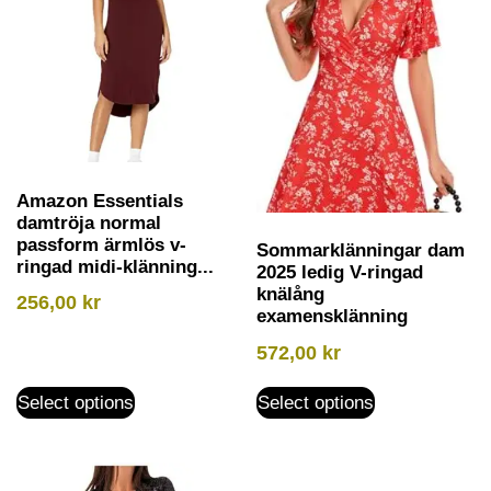
Amazon Essentials
damtröja normal
passform ärmlös v-
Sommarklänningar dam
ringad midi-klänning...
2025 ledig V-ringad
knälång
256,00
kr
examensklänning
572,00
kr
Select options
Select options