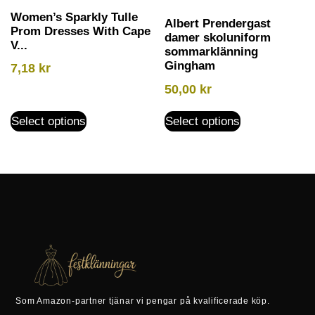
Women’s Sparkly Tulle
Albert Prendergast
Prom Dresses With Cape
damer skoluniform
V...
sommarklänning
Gingham
7,18
kr
50,00
kr
Select options
Select options
Som Amazon-partner tjänar vi pengar på kvalificerade köp.