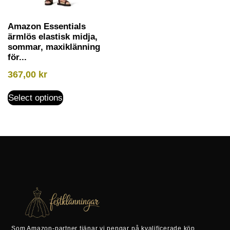
Amazon Essentials
ärmlös elastisk midja,
sommar, maxiklänning
för...
367,00
kr
Select options
Som Amazon-partner tjänar vi pengar på kvalificerade köp.